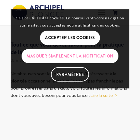
Ce site utilise des cookies. En poursuivant votre navigation
sur le site, vous acceptez notre utilisation des cookies.
ACCEPTER LES COOKIES
Tout ce que vous devez savoir pour la pratique
de la plongée en club
MASQUER SIMPLEMENT LA NOTIFICATION
dans
Divers
Nombreuses sont les personnes qui s’intéressent à la
PARAMÈTRES
plongée occasionnelle mais qui n’osent pas franchir le pas
pour progresser dans un club. Voici toutes les informations
dont vous avez besoin pour vous lancer.
Lire la suite