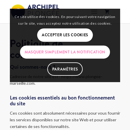
Ce site utilise des cookies. En poursuivant votre navigation
sur le site, vous acceptez notre utilisation des cookies.
ACCEPTER LES COOKIES
Politique de
confidentialité
MASQUER SIMPLEMENT LA NOTIFICATION
Qui sommes-nous ?
PARAMÈTRES
L’adresse de notre site est : https://www.plongee-
marseille.com.
Les cookies essentiels au bon fonctionnement
du site
Ces cookies sont absolument nécessaires pour vous fournir
les services disponibles sur notre site Web et pour utiliser
certaines de ses fonctionnalités.