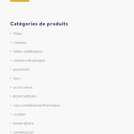
Catégories de produits
Tubas
couteau
Gilets stabilisateur
ceinture de plongée
parachute
Sacs
accessoires
BON CADEAU
sous combinaison thermique
scooter
lampe-phare
combinaison