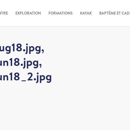
NTRE
EXPLORATION
FORMATIONS
KAYAK
BAPTÊME ET CA
g18.jpg,
n18.jpg,
n18_2.jpg