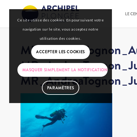
LE CE
Ce site utilise des cookies. En poursuivant votre
navigation sur le site, vous acceptez notre
utilisation des cookies.
MR_AndreaTognon_Au
ACCEPTER LES COOKIES
MR_AndreaTognon_Ju
MASQUER SIMPLEMENT LA NOTIFICATION
MR_AndreaTognon_Ju
PARAMÈTRES