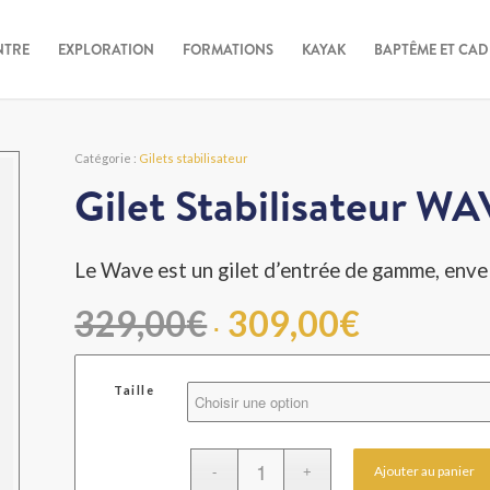
NTRE
EXPLORATION
FORMATIONS
KAYAK
BAPTÊME ET CA
Catégorie :
Gilets stabilisateur
Gilet Stabilisateur
Le Wave est un gilet d’entrée de gamme, envel
Le
Le
329,00
€
309,00
€
prix
prix
initial
actuel
était :
est :
Taille
329,00€.
309,00€
Ajouter au panier