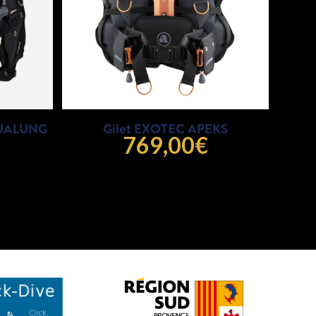
QUALUNG
Gilet EXOTEC APEKS
769,00
€