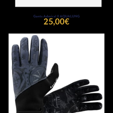
Gants Admiral II AQUALUNG
25,00
€