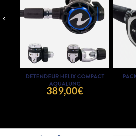
Gilet PRO HD
COMPACT
AQUALUNG
DETENDEUR HELIX COMPACT
PACK
AQUALUNG
389,00
€